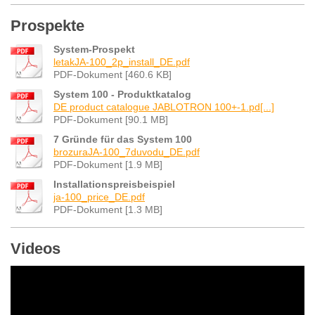
Prospekte
System-Prospekt
letakJA-100_2p_install_DE.pdf
PDF-Dokument [460.6 KB]
System 100 - Produktkatalog
DE product catalogue JABLOTRON 100+-1.pd[...]
PDF-Dokument [90.1 MB]
7 Gründe für das System 100
brozuraJA-100_7duvodu_DE.pdf
PDF-Dokument [1.9 MB]
Installationspreisbeispiel
ja-100_price_DE.pdf
PDF-Dokument [1.3 MB]
Videos